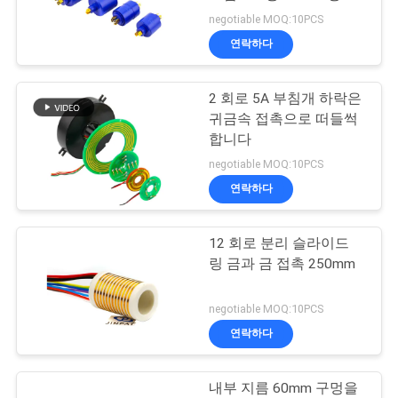
negotiable MOQ:10PCS
관
연락하다
28
리
2 회로 5A 부침개 하락은
고주파 슬립 링
귀금속 접촉으로 떠들썩
연
합니다
락
negotiable MOQ:10PCS
연락하다
주
세
12 회로 분리 슬라이드
153
링 금과 금 접촉 250mm
요
스루 홀 슬립 링
negotiable MOQ:10PCS
인
연락하다
용
내부 지름 60mm 구멍을