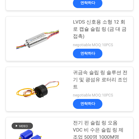
연락하다
에
대
LVDS 신호용 소형 12 회
15
로 캡슐 슬립 링 (금 대 금
하
접촉)
여
신호 슬립 링
negotiable MOQ:10PCS
연락하다
공
귀금속 슬립 링 솔루션 전
장
기 및 광섬유 로터리 조인
트
여
26
negotiable MOQ:10PCS
행
광섬유 로터리 조인
연락하다
트
품
전기 핀 슬립 링 오옴
VDC 비 수은 슬립 링 제
질
조업 500명 1000M명