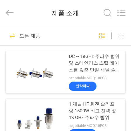
©
2016
-
제품 소개
2026
JINPAT
Electronics
Co.,
Ltd.
집
39
All
모든 제품
Rights
Reserved.
로터리 슬립 링
제
DC ~ 18GHz 주파수 범위
품
및 스테인리스 스틸 케이
스를 갖춘 단일 채널 슬립
링 로터리 조인트
negotiable MOQ:10PCS
VR
연락하다
쇼
141
1 채널 HF 회전 슬리프
캡슐 슬립 링
링 1500W 최고 전력 및
우
18 GHz 주파수 범위
리
negotiable MOQ:10PCS