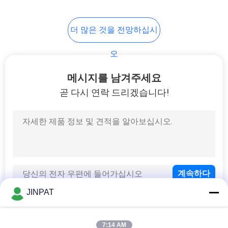
8
PRIVACY
더 많은 것을 전망하십시
POLICY
고 전류 슬립 링
오
메시지를 남겨주세요
곧 다시 연락 드리겠습니다!
5
슬립 링 성분
JINPAT
7:14 AM