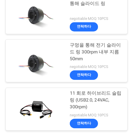
문
통해 슬라이드 링
을
21
negotiable MOQ:10PCS
요
연락하다
별도의 슬립 링
구
구멍을 통해 전기 슬라이
하
드 링 300rpm 내부 지름
50mm
세
negotiable MOQ:10PCS
요
연락하다
36
사
11 회로 하이브리드 슬립
팬케이크 슬립 링
링 (USB2.0, 24VAC,
이
300rpm)
negotiable MOQ:10PCS
트
연락하다
맵