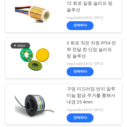
문
12 회로 일종 슬리프 링
솔루션
을
21
negotiable MOQ:10PCS
요
연락하다
별도의 슬립 링
구
3 회로 작은 차원 IP54 전
하
력 전달 한 단점 슬리프
링 솔루션
세
negotiable MOQ:10PCS
요
연락하다
36
사
구멍 미끄러짐 반지 알루
팬케이크 슬립 링
미늄 합금 주거를 통해서
이
내경 25.4mm
negotiable MOQ:10PCS
트
연락하다
맵