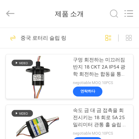
©
2016
-
제품 소개
2026
JINPAT
Electronics
Co.,
Ltd.
집
39
All
중국 로터리 슬립 링
Rights
Reserved.
로터리 슬립 링
제
구멍 회전하는 미끄러짐
품
반지 18 CKT 2A IP54 광
학 회전하는 합동을 통해
서 소형
negotiable MOQ:10PCS
VR
연락하다
쇼
141
속도 금 대 금 접촉을 회
캡슐 슬립 링
전시키는 18 회로 5A 25
우
밀리미터 관통 홀 슬립 링
리
높은 것
negotiable MOQ:10PCS