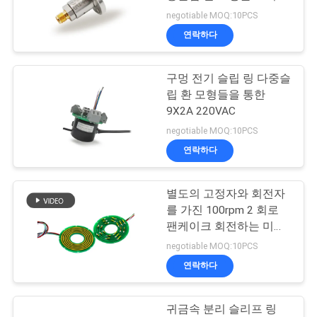
썩합니다
negotiable MOQ:10PCS
관
연락하다
28
리
구멍 전기 슬립 링 다중슬
고주파 슬립 링
립 환 모형들을 통한
연
9X2A 220VAC
락
negotiable MOQ:10PCS
연락하다
주
세
별도의 고정자와 회전자
153
를 가진 100rpm 2 회로
요
팬케이크 회전하는 미끄
스루 홀 슬립 링
러짐 반지
negotiable MOQ:10PCS
인
연락하다
용
귀금속 분리 슬리프 링