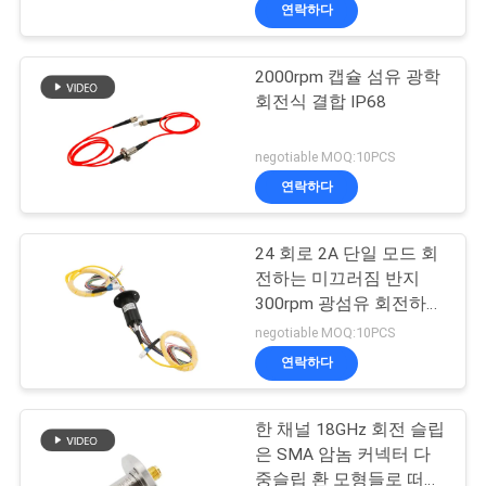
연락하다
에
대
2000rpm 캡슐 섬유 광학
15
회전식 결합 IP68
하
여
신호 슬립 링
negotiable MOQ:10PCS
연락하다
공
24 회로 2A 단일 모드 회
장
전하는 미끄러짐 반지
300rpm 광섬유 회전하는
여
26
합동
negotiable MOQ:10PCS
행
광섬유 로터리 조인
연락하다
트
품
한 채널 18GHz 회전 슬립
은 SMA 암놈 커넥터 다
질
중슬립 환 모형들로 떠들