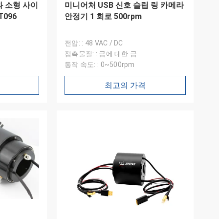
와 소형 사이
미니어처 USB 신호 슬립 링 카메라
T096
안정기 1 회로 500rpm
전압: : 48 VAC / DC
접촉물질: : 금에 대한 금
동작 속도: : 0~500rpm
최고의 가격