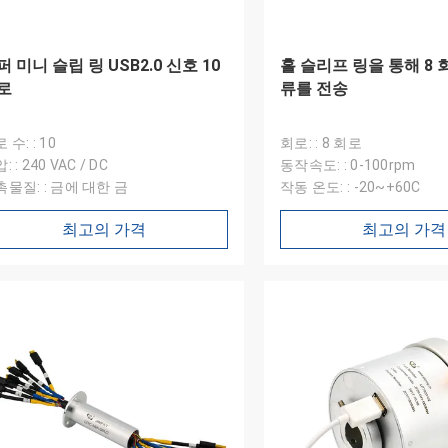
퍼 미니 슬립 링 USB2.0 신호 10
홀 슬리프 링을 통해 8 회
로
류를 전송
 수: : 10
회로: : 8 회로
: : 240 VAC / DC
동작속도: : 0-100rpm
물질: : 금에 대한 금
작동 온도: : -20~+60C
최고의 가격
최고의 가격