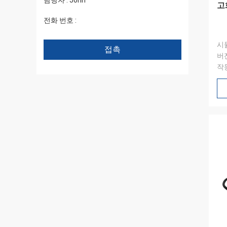
담당자 :
John
고
전화 번호 :
+86 1346 401 9643
시뮬
접촉
버전
작동