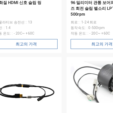
화질 HDMI 신호 슬립 링
96 밀리미터 관통 보어
즈 회전 슬립 벨소리 LP
500rpm
라티브 송전선: : 13
회로: : 1-24 회로
: : 1.4
동작속도: : 0-500rpm
 온도: : - 20C~ +60C
작동 온도: : - 20C~ +60C
최고의 가격
최고의 가격