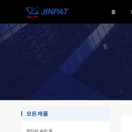
홈
모든 제품
로터리 슬립 링