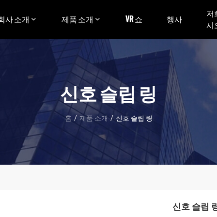
저
회사 소개
제품 소개
VR 쇼
행사
시
신호 슬립 링
홈
/
제품 소개
/
신호 슬립 링
신호 슬립 