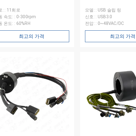
: : 11회로
모델: : USB 슬립 링
 속도: : 0-300rpm
신호: : USB3.0
 온도: : 60%RH
전압: : 0~48VAC/DC
최고의 가격
최고의 가격
윌리엄
 슬립 링 외관이 좋고, 신중하게 포장
비스 열정이 있고, 다시 올 필요가 있