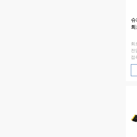
슈
회
회로
전압
접촉