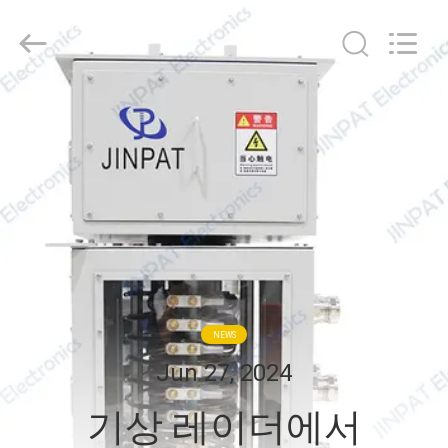
©
2016
-
2026
JINPAT
Electronics
Co.,
Ltd.
집
All
Rights
Reserved.
제
품
VR
쇼
NEWS
Jun 27, 2024
우
기상 레이더에서
리