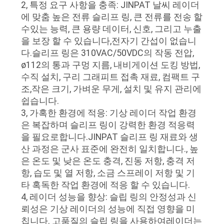
2, 특정 요구 사항을 충족: JINPAT 날씨 레이더
관
에 맞춤 높은 전류 슬리프 링, 큰 전류를 전송 할
수있는 능력, 큰 용량 데이터, 신호, 그리고 누출
리
을 보장 할 수 있습니다,전자기 간섭이 없습니
다.슬리프 링은 310VAC/50VDC의 작동 전압,
ø112의 통과 구멍 지름, 내비게이션 도킹 방법,
연
수직 설치, 구리 그래피트 접촉 재료, 컴팩트 구
조,작은 크기, 가벼운 무게, 설치 및 유지 관리에
락
쉽습니다.
주
3, 가혹한 환경에 적응: 기상 레이더 작업 환경
은 복잡하며 슬리프 링이 강력한 환경 적응력
세
을 필요로합니다.JINPAT 슬리프 링 재료와 생
산 과정은 군사 표준에 완전히 일치합니다., 높
요
은 온도 및 낮은 온도 충격, 진동 저항, 충격 저
항, 습도 및 열 저항, 소금 스프레이 저항 및 기
인
타 혹독한 작업 환경에 적응 할 수 있습니다.
4, 레이더 성능을 향상: 슬립 링의 안정성과 신
용
뢰성은 기상 레이더의 성능에 직접 영향을 미
칩니다. 고품질의 슬립 링을 사용하여레이더는