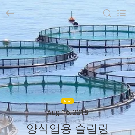
©
2016
-
2026
JINPAT
Electronics
Co.,
Ltd.
집
All
Rights
Reserved.
제
품
VR
쇼
NEWS
Aug 16, 2018
우
양식업용 슬립링
리