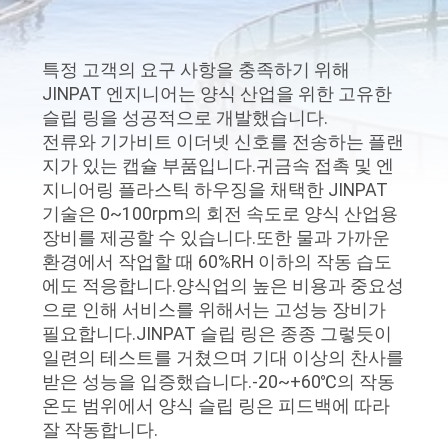
에
대
특정 고객의 요구 사항을 충족하기 위해
JINPAT 엔지니어는 양식 산업을 위한 고유한
하
슬립 링을 성공적으로 개발했습니다.
여
전류와 기가비트 이더넷 신호를 전송하는 플랜
지가 있는 캡슐 부품입니다.귀금속 접촉 및 엔
지니어링 플라스틱 하우징을 채택한 JINPAT
공
기술은 0~100rpm의 회전 속도로 양식 산업용
장비를 제공할 수 있습니다.또한 물과 가까운
장
환경에서 작업할 때 60%RH 이하의 작동 습도
에도 적응합니다.양식업의 높은 비용과 중요성
여
으로 인해 서비스를 위해서는 고성능 장비가
행
필요합니다.JINPAT 슬립 링은 종종 그렇듯이
일련의 테스트를 거쳤으며 기대 이상의 찬사를
받은 성능을 입증했습니다.-20~+60℃의 작동
품
온도 범위에서 양식 슬립 링은 피드백에 따라
잘 작동합니다.
질