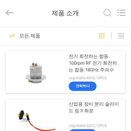
©
2016
-
제품 소개
2026
JINPAT
Electronics
Co.,
Ltd.
집
39
All
모든 제품
Rights
Reserved.
로터리 슬립 링
제
전기 회전하는 합동
품
100rpm RF 전기 회전하
는 합동 18GHz 주파수
negotiable MOQ:10PCS
VR
연락하다
쇼
141
산업용 장비 분리 슬라이
캡슐 슬립 링
드 링 3 회로
우
리
negotiable MOQ:10PCS