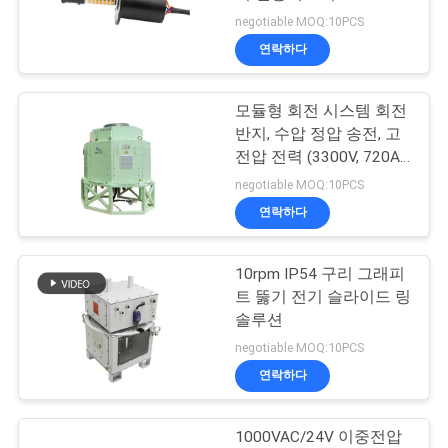
negotiable MOQ:10PCS
관
연락하다
28
리
모듈형 회전 시스템 회전
고주파 슬립 링
반지, 수압 정압 송전, 고
연
전압 전력 (3300V, 720A)
락
및 광섬유 회전 관절
negotiable MOQ:10PCS
연락하다
주
세
10rpm IP54 구리 그래피
153
트 뚫기 전기 슬라이드 링
요
솔루션
스루 홀 슬립 링
negotiable MOQ:10PCS
인
연락하다
용
1000VAC/24V 이중전압