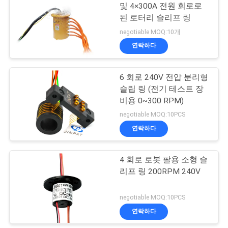
문
및 4×300A 전원 회로로
된 로터리 슬리프 링
을
21
negotiable MOQ:10개
요
연락하다
별도의 슬립 링
구
6 회로 240V 전압 분리형
하
슬립 링 (전기 테스트 장
비용 0~300 RPM)
세
negotiable MOQ:10PCS
요
연락하다
36
사
4 회로 로봇 팔용 소형 슬
팬케이크 슬립 링
리프 링 200RPM 240V
이
negotiable MOQ:10PCS
트
연락하다
맵