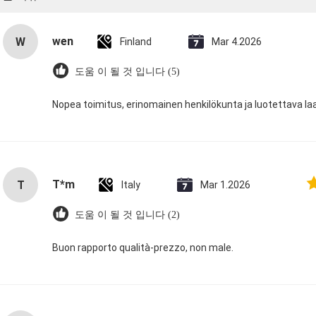
wen
W
Finland
Mar 4.2026
도움 이 될 것 입니다 (5)
Nopea toimitus, erinomainen henkilökunta ja luotettava la
T*m
T
Italy
Mar 1.2026
도움 이 될 것 입니다 (2)
Buon rapporto qualità-prezzo, non male.