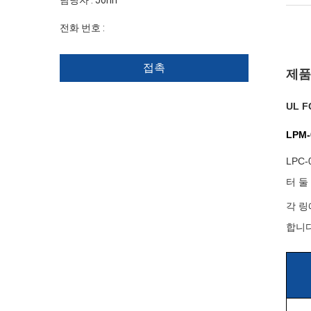
담당자 :
John
전화 번호 :
+86 1346 401 9643
접촉
제품
UL F
LPM
LPC
터 둘
각 링
합니다.