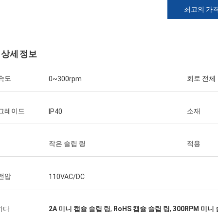
최고의 가
 상세 정보
속도
회로 전체
0~300rpm
 그레이드
소재
IP40
작은 슬립 링
적용
전압
110VAC/DC
하다
2A 미니 캡슐 슬립 링
,
RoHS 캡슐 슬립 링
,
300RPM 미니