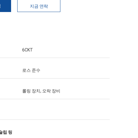
격
지금 연락
6CKT
로스 준수
롤링 장치, 오락 장비
 슬립 링