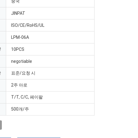
중국
JINPAT
ISO/CE/RoHS/UL
LPM-06A
량
10PCS
negotiable
항
표준/요청 시
2주 아로
T/T, C/C, 페이팔
500개/주