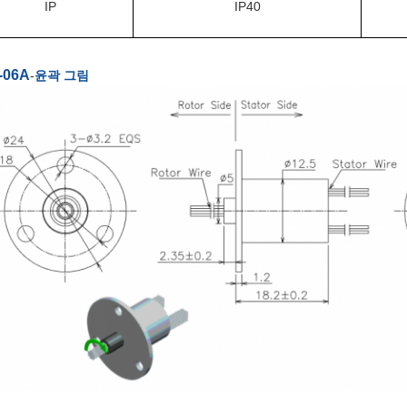
IP
IP40
-06A
-
윤곽 그림