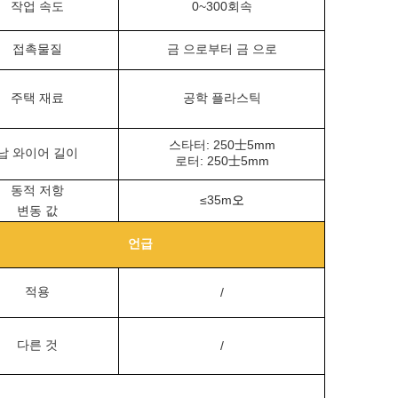
작업 속도
0~300회속
접촉물질
금 으로부터 금 으로
주택 재료
공학 플라스틱
스타터: 250士5mm
납 와이어 길이
로터: 250士5mm
동적 저항
≤35m
오
변동 값
언급
적용
/
다른 것
/