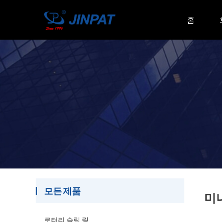
홈
모든 제품
미니
로터리 슬립 링