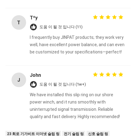
T*y
T
도움 이 될 것 입니다 (11)
I frequently buy JINPAT products; they work very
well, have excellent power balance, and can even
be customized to your specifications—perfect!
John
J
도움 이 될 것 입니다 (1w+)
We have installed this slip ring on our shore
power winch, and it runs smoothly with
uninterrupted signal transmission. Reliable
quality and fast delivery. Highly recommended!
23 회로 기가비트 이더넷 슬립 링
전기 슬립 링
신호 슬립 링