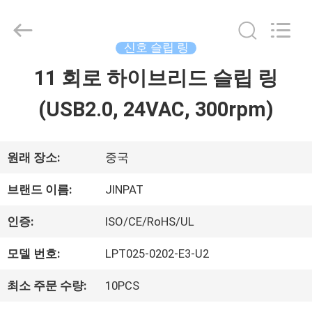
©
2016
-
2026
신호 슬립 링
JINPAT
Electronics
11 회로 하이브리드 슬립 링
집
Co.,
Ltd.
(USB2.0, 24VAC, 300rpm)
All
Rights
제
Reserved.
품
원래 장소:
중국
브랜드 이름:
JINPAT
VR
인증:
ISO/CE/RoHS/UL
쇼
모델 번호:
LPT025-0202-E3-U2
최소 주문 수량:
10PCS
우