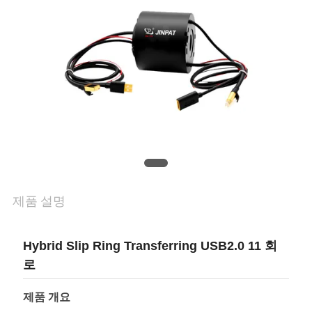
품
질
관
리
연
락
제품 설명
주
Hybrid Slip Ring Transferring USB2.0 11 회
세
로
요
제품 개요