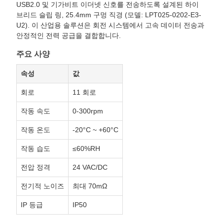
USB2.0 및 기가비트 이더넷 신호를 전송하도록 설계된 하이
브리드 슬립 링, 25.4mm 구멍 직경 (모델: LPT025-0202-E3-
인
U2). 이 산업용 솔루션은 회전 시스템에서 고속 데이터 전송과
안정적인 전력 공급을 결합합니다.
용
주요 사양
문
속성
값
을
회로
11 회로
작동 속도
0-300rpm
요
작동 온도
-20°C ~ +60°C
구
작동 습도
≤60%RH
하
전압 정격
24 VAC/DC
세
전기적 노이즈
최대 70mΩ
요
IP 등급
IP50