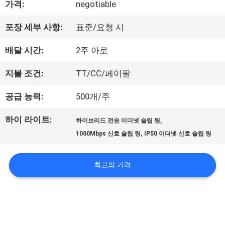
가격:
negotiable
리
포장 세부 사항:
표준/요청 시
에
배달 시간:
2주 아로
대
지불 조건:
TT/CC/페이팔
하
공급 능력:
500개/주
여
하이 라이트:
,
하이브리드 전송 이더넷 슬립 링
,
1000Mbps 신호 슬립 링
IP50 이더넷 신호 슬립 링
공
장
최고의 가격
여
행