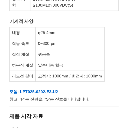
항
≥100MΩ@300VDC(S)
기계적 사양
내경
φ25.4mm
작동 속도
0~300rpm
접점 재질
귀금속
하우징 재질
알루미늄 합금
리드선 길이
고정자: 1000mm / 회전자: 1000mm
모델: LPT025-0202-E3-U2
참고: "P"는 전원을, "S"는 신호를 나타냅니다.
제품 시각 자료