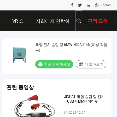
Korean
개
VR 쇼
저희에게 연락하
견적 요청
십시오
해양 윈치 슬립 링 6MW 700A IP56 (해상 작업
용)
지금 연락하세요
더 알아보기
관련 동영상
JINPAT 통합 슬립 링 전기
+ USB+HDMI+이더넷
통합된 슬립 링
2025-12-04