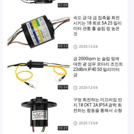
01:09
속도 금 대 금 접촉을 회전
시키는 18 회로 5A 25 밀리
미터 관통 홀 슬립 링 높은
것
로터리 슬립 링
00:15
2025-12-04
금 2000rpm 눈 슬립 링에
대한 광 섬유 로타리 조인트
23dBm IP40 50 밀리미터
금
로터리 슬립 링
00:34
2025-12-04
구멍 회전하는 미끄러짐 반
지 18 CKT 2A IP54 광학 회
전하는 합동을 통해서 소형
로터리 슬립 링
2025-12-04
00:29