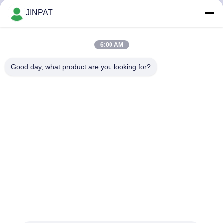
에
JINPAT
대
6:00 AM
하
Good day, what product are you looking for?
여
공
장
여
행
품
미니 캡슐 슬리프 링 30 회로 금에서 금으로 연결
질