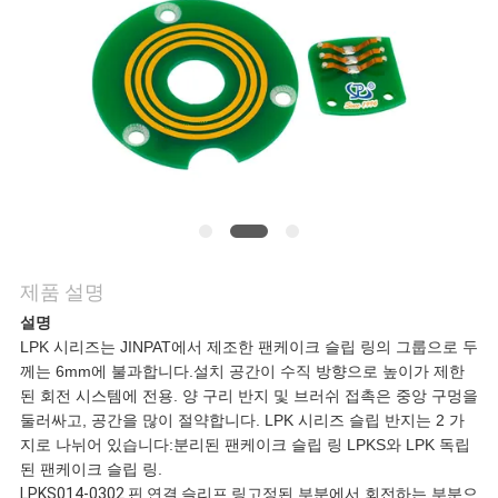
품
질
관
리
연
제품 설명
락
설명
LPK 시리즈는 JINPAT에서 제조한 팬케이크 슬립 링의 그룹으로 두
주
께는 6mm에 불과합니다.설치 공간이 수직 방향으로 높이가 제한
된 회전 시스템에 전용. 양 구리 반지 및 브러쉬 접촉은 중앙 구멍을
세
둘러싸고, 공간을 많이 절약합니다. LPK 시리즈 슬립 반지는 2 가
지로 나뉘어 있습니다:분리된 팬케이크 슬립 링 LPKS와 LPK 독립
요
된 팬케이크 슬립 링.
LPKS014-0302 핀 연결 슬리프 링
고정된 부분에서 회전하는 부분으