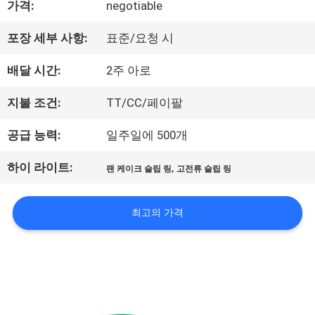
가격:
negotiable
리
포장 세부 사항:
표준/요청 시
에
배달 시간:
2주 아로
대
지불 조건:
TT/CC/페이팔
하
공급 능력:
일주일에 500개
여
하이 라이트:
,
팬 케이크 슬립 링
고전류 슬립 링
공
최고의 가격
장
여
행