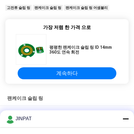
고전류 슬립 링
팬케이크 슬립 링
팬케이크 슬립 링 어셈블리
가장 저렴 한 가격 으로
평평한 팬케이크 슬립 링 ID 14mm
360도 연속 회전
계속하다
팬케이크 슬립 링
2 회로 5A 부침개 하락은 귀금속 접촉으로 떠들썩합니다
JINPAT
PCB 고전류 미끄러짐 반지 수집가 전기 합동 300rpm 380vac 알
루미늄 합금