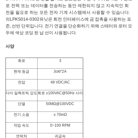
로 전력 또는 데이터를 전송하는 동안 제한되지 않고 지속적인 회
전을 필요로 하는 모든 전자 기계 시스템에서 사용할 수 있습니다.
인
의
LPKS014-0302
유닛은 회전 인터페이스에 금 접촉을 사용하는 표
준, 선반 단위입니다. 전기 연결을 단순화하기 위해 스테터와 로터 모
용
두에 색상 코딩 된 납 선이 사용됩니다.
문
사양
을
회로
3
요
현재 등급
3ckt*2A
전압
48 VDC/AC
구
다이 일렉트릭 강도
회로 ≥100VAC@50Hz 사이
하
단열
50MΩ@100VDC
세
전기 소음
≤ 70mΩ
요
작업 속도
0~100 RPM
연락처
귀금속