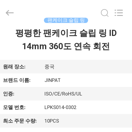
©
2016
-
2026
팬케이크 슬립 링
JINPAT
Electronics
평평한 팬케이크 슬립 링 ID
집
Co.,
Ltd.
14mm 360도 연속 회전
All
Rights
제
Reserved.
품
원래 장소:
중국
브랜드 이름:
JINPAT
VR
인증:
ISO/CE/RoHS/UL
쇼
모델 번호:
LPKS014-0302
최소 주문 수량:
10PCS
우