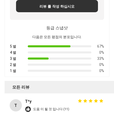
리뷰 를 작성 하십시오
등급 스냅샷
다음은 모든 평점의 분포입니다.
5 별
67%
4 별
0%
3 별
33%
2 별
0%
1 별
0%
모든 리뷰
T*y
T
도움 이 될 것 입니다 (11)