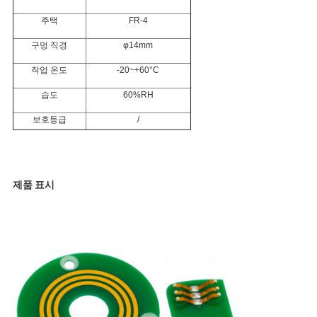
주택
FR-4
사
구멍 직경
φ14mm
이
작업 온도
-20~+60°C
트
습도
60%RH
맵
보호등급
/
PRIVACY
제품 표시
POLICY