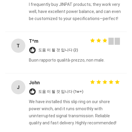
I frequently buy JINPAT products; they work very
well, have excellent power balance, and can even
be customized to your specifications—perfect!
T*m
T
도움 이 될 것 입니다 (2)
Buon rapporto qualità-prezzo, non male.
John
J
도움 이 될 것 입니다 (1w+)
We have installed this slip ring on our shore
power winch, and it runs smoothly with
uninterrupted signal transmission. Reliable
quality and fast delivery. Highly recommended!